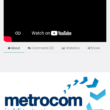
About
Comments (
0
)
Statistics
Share